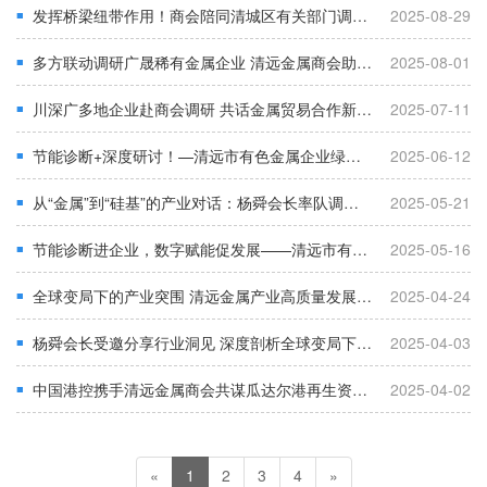
发挥桥梁纽带作用！商会陪同清城区有关部门调研重点企业
2025-08-29
■
多方联动调研广晟稀有金属企业 清远金属商会助力行业升级
2025-08-01
■
川深广多地企业赴商会调研 共话金属贸易合作新机遇
2025-07-11
■
节能诊断+深度研讨！—清远市有色金属企业绿色转型再提速
2025-06-12
■
从“金属”到“硅基”的产业对话：杨舜会长率队调研尚高科技，谋局清远金属产业升级新赛道
2025-05-21
■
节能诊断进企业，数字赋能促发展——清远市有色金属行业走访调研活动成效显著
2025-05-16
■
全球变局下的产业突围 清远金属产业高质量发展破局之道 ——记金属行业商会会长杨舜为中青班授课
2025-04-24
■
杨舜会长受邀分享行业洞见 深度剖析全球变局下产业突围之道
2025-04-03
■
中国港控携手清远金属商会共谋瓜达尔港再生资源产业新蓝图
2025-04-02
■
«
1
2
3
4
»