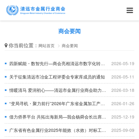
商会要闻
你当前位置：
网站首页
商会要闻
四新赋能・数智先行—商会亮相清远市数字化转型交流会，共推有色金属产业数智升级！
2026-05-19
■
关于征集清远市冶金工程评委会专家库成员的通知
2026-05-11
■
情暖清马 爱润初心——清远市金属行业商会助力残障运动员逐梦奔跑
2026-03-18
■
“变局寻机・聚力前行”2026年广东省金属加工产业高质量发展大会暨清远市金属行业商会年会圆满召开
2026-01-26
■
借力侨界平台 共拓出海新局—我会杨舜会长出席清远市“侨助千企万品出海”经贸洽谈会
2025-12-19
■
广东省有色金属行业2025年能效（水效）对标工作培训总结会议顺利召开——杨舜会长建言行业高质量发展路径
2025-09-09
■