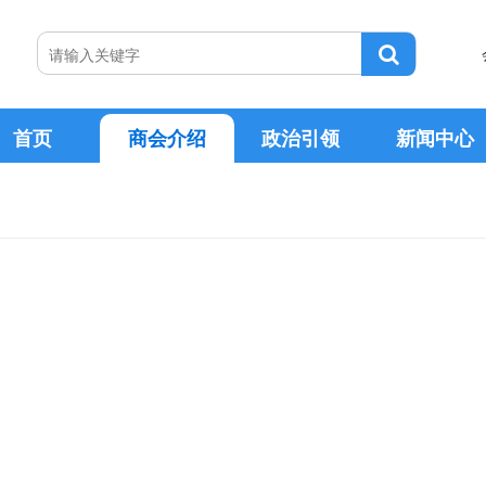
首页
商会介绍
政治引领
新闻中心
协会领导
政策文件
新闻公告
协会文化
2026-07-24
2023-03-22
知
告
上半年产业创新活力进一
会长
杨舜
广东首批！清远首家！清远市金属行业商会成功入选广东省内外贸一体化综合服务平台
2026-07-14
2022-12-16
日期：
结果公示
上半年我国服务进出口总
秘书长
王思幸
2026-07-10
2022-07-03
的通知
关于清远有色金属加工产业集群数字化转型项目参与意向调查的公示
上半年我国服务出口增长17
社会组织荣誉称号
协会章程
2026-06-18
2022-05-17
规划》的通知
日期：
2026-06-09
2022-04-03
”规划》的通知
告
上半年我国机械工业规上企
第一条 本会的名称是清远市金属行业商会，英文译名是Metal 