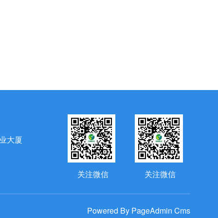
会的性质：本会是由清远市范围内从事再生金属行业
社团，是非营利性社会组织。
【详情】
清远楚江年产9万吨高精密度紫铜带箔项目开工建设
 2026-07-30
市人大常委会开展全市经济运行监督及市八届人大六次会议代表建议重点督办 聚力推动清远铜产业高端化集群化数字化发展
 2026-07-24
业大厦
关注微信
关注微信
Powered By PageAdmin Cms