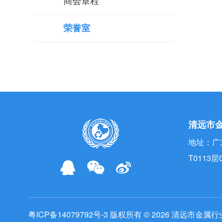
商会章程
整产业链。
【详情】
商会机构
活动专栏
优秀学子
荣誉室
上半年产业创新活力进一步激发
上半年我国服务进出口总额实现较快增长
上半年我国服务出口增长17.6%
清远市
上半年我国机械工业规上企业增加值同比增长6.
地址：广
T0113层
粤ICP备14079792号-3
版权所有 © 2026 清远市金属行业商