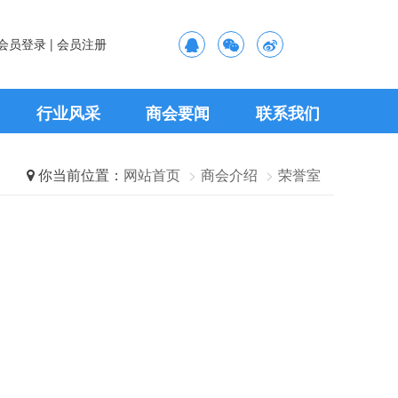
会员登录 |
会员注册
行业风采
商会要闻
联系我们
你当前位置：
网站首页
商会介绍
荣誉室
2026-08-07
步激发
国家新闻出版署、人力资源社会保障部有关部门负责人就《新闻记者职业资格考试办法》和《新闻记者职业资格考试实施细则》答记者问
 2023-01-10
2026-08-07
额实现较快增长
2026-08-07
.6%
人社部、工信部、国资委启动实施制造业技能根基工程
2026-08-07
以坚定的理想信念筑牢精神根基——习近平党建思想理论品格系列述评之一
 2022-07-05
2026-08-07
业增加值同比增长6.4%
Industry Association Of