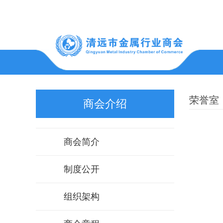
商会简介
书记讲话
协会动态
协会风采
荣誉室
商会介绍
清远市金属行业商会成立于2003年4月26日，是依
关于印发《可再生能源发展“十五五”规划》的通
清远市金属行业商会2022年度财务报表审计报
商会简介
照国家法律法规成立的自律性、非营利性的经济类
日期： 2026-03-02
国务院关于《扩大消费“十五五”规划》的批复
清远市金属行业商会第十批会员企业信用评价
社会团体。一直坚持服务为先、维护行业利益、推
国务院关于印发《“十五五” 碳达峰行动方案》
制度公开
我商会继续荣获5A级
动改革创新、促进产业升级，不遗余力推动产业发
国务院关于印发《实施就业优先战略 “十五五”
清远市金属行业商会会费收费标准
日期： 2024-04-09
组织架构
展，目前共有会员单位170多家，已覆盖金属进口
国务院关于印发《现代化应急体系建设 “十五五
清远市金属行业商会2021年度财务报表审计报
——拆解——初加工——深加工——终端产品的完