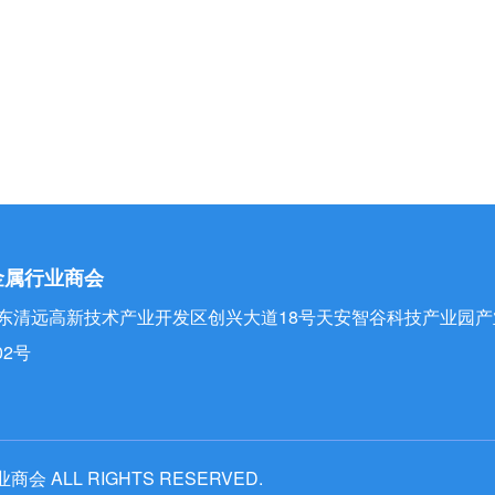
Qingyuan，英文缩写是MIAQ。 第二条 本
分会机构
活动视频
会员企业
的企业、个人和相关单位自愿结成的地方行业性
2026-08-07
2026-08-07
日期：
2026-08-07
2026-08-07
以坚定的理想信念筑牢精神根基——习近平党建思想理论品格系列述评之一
日期：
金属行业商会
2026-08-07
4%
东清远高新技术产业开发区创兴大道18号天安智谷科技产业园产
02号
会 ALL RIGHTS RESERVED.