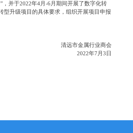
”，并
于
202
2
年
4
月
-6月期间开展
了数字化转
会的性质：本会是由清远市范围内从事再生金属行业
化转型升级项目的具体要求，组织开展项目申报
社团，是非营利性社会组织。
【详情】
清远楚江年产9万吨高精密度紫铜带箔项目开工建设
清远市
金属行业商会
 2026-07-30
202
2
年
7
月
3
日
市人大常委会开展全市经济运行监督及市八届人大六次会议代表建议重点督办 聚力推动清远铜产业高端化集群化数字化发展
 2026-07-24