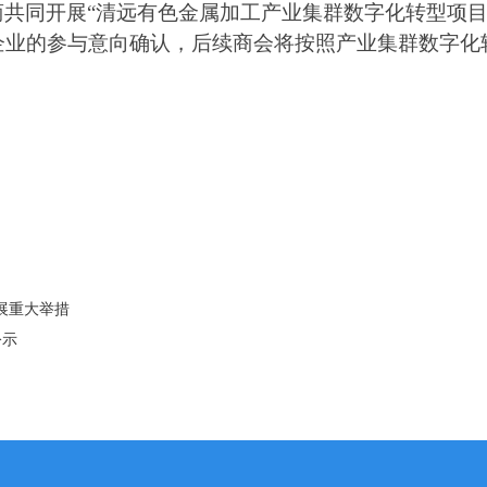
商共同开展
“清远有色金属加工产业集群数字化转型项目
Qingyuan，英文缩写是MIAQ。 第二条 本
家企业的参与意向确认，后续商会将按照产业集群数字
分会机构
活动视频
会员企业
的企业、个人和相关单位自愿结成的地方行业性
2026-08-06
业水平不断提升
2026-08-06
日期：
中国企业
2026-08-06
2026-08-06
日期：
2026-08-06
展重大举措
公示