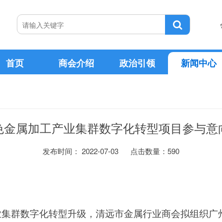
首页
商会介绍
政治引领
新闻中心
协会领导
政策文件
新闻公告
协会文化
色金属加工产业集群数字化转型项目参与意
2026-07-24
2023-03-22
知
告
从“制造”到“智造”—— 
会长
杨舜
广东首批！清远首家！清远市金属行业商会成功入选广东省内外贸一体化综合服务平台
2026-07-14
2022-12-16
日期：
结果公示
外交部：坚决反对美方滥
发布时间： 2022-07-03
点击数量：
590
秘书长
王思幸
2026-07-10
2022-07-03
的通知
关于清远有色金属加工产业集群数字化转型项目参与意向调查的公示
上半年产业创新活力进一
社会组织荣誉称号
协会章程
2026-06-18
2022-05-17
规划》的通知
上半年我国服务进出口总
日期：
2026-06-09
2022-04-03
”规划》的通知
告
上半年我国服务出口增长17
业集群数字化转型升级，清远市金属行业商会拟组织广
第一条 本会的名称是清远市金属行业商会，英文译名是Metal 