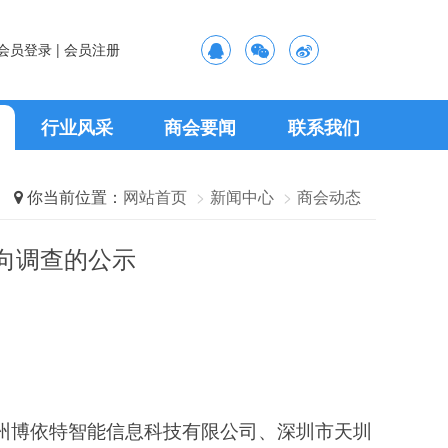
会员登录 |
会员注册
行业风采
商会要闻
联系我们
你当前位置：
网站首页
新闻中心
商会动态
向调查的公示
2026-08-06
外企见证中国先进制造业水平不断提升
国家新闻出版署、人力资源社会保障部有关部门负责人就《新闻记者职业资格考试办法》和《新闻记者职业资格考试实施细则》答记者问
 2023-01-10
2026-08-06
用国家力量无理打压中国企业
2026-08-06
步激发
人社部、工信部、国资委启动实施制造业技能根基工程
2026-08-06
额实现较快增长
 2022-07-05
2026-08-06
.6%
州博依特智能信息科技有限公司、深圳市天圳
Industry Association Of